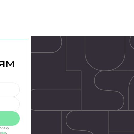
ям
ботку
ике
.