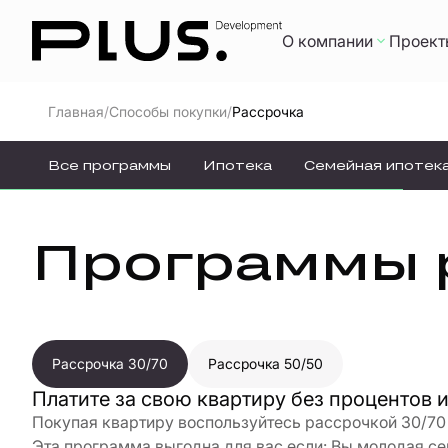
О компании
Проект
/
/
Главная
Способы покупки
Рассрочка
Все программы
Ипотека
Семейная ипотек
Программы 
Рассрочка 30/70
Рассрочка 50/50
Платите за свою квартиру без процентов 
Покупая квартиру воспользуйтесь рассрочкой 30/70
Эта программа выгодна для вас если: Вы молодая сем