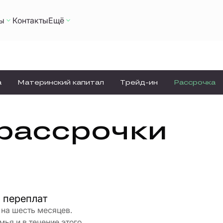
ы
Контакты
Ещё
а
Материнский капитал
Трейд-ин
Рассрочка
рассрочки
и переплат
 на шесть месяцев.
ья и в течение этого