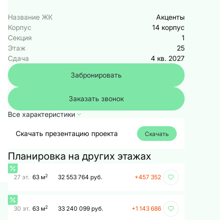
Название ЖК
Акценты
Корпус
14 корпус
Секция
1
Этаж
25
Сдача
4 кв. 2027
Забронировать
Заказать звонок
Все характеристики
Скачать презентацию проекта
Скачать
Планировка на других этажах
2
27 эт.
63 м
32 553 764 руб.
+457 352
2
30 эт.
63 м
33 240 099 руб.
+1 143 686