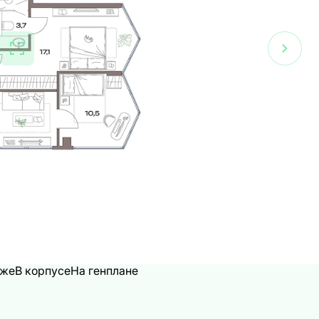
аже
В корпусе
На генплане