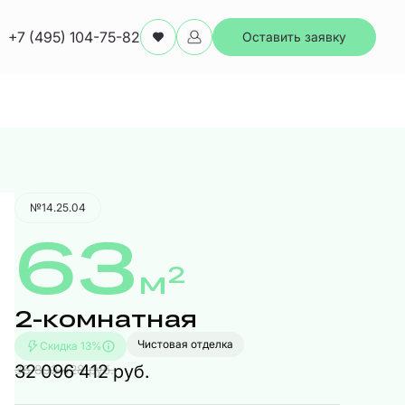
+7 (495) 104-75-82
Оставить заявку
Забронировать
№14.25.04
63
2
м
2-комнатная
Чистовая отделка
Скидка 13%
32 096 412 руб.
36 892 428 руб.