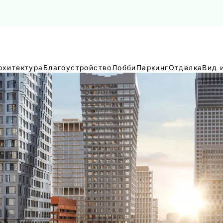
рхитектура
Благоустройство
Лобби
Паркинг
Отделка
Вид 