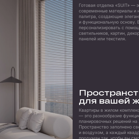
Готовая отделка «SUIT» — 
современные материалы и 
палитра, создающие элега
и функциональную основу. Е
персонализировать с помо
светильников, картин, деко
панелей или текстиля.
Пространст
для вашей 
Квартиры в жилом комплек
— это разнообразие функц
планировочных решений на 
Пространство заполнено св
и воздухом, а каждый квад
продуман так, чтобы вы смо