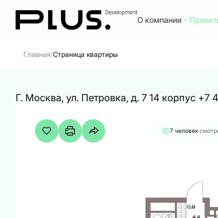
О компании
Проект
36 892 428 руб.
2
2-комнатная
63 м
32 096 4
/
Главная
Страница квартиры
Г. Москва, ул. Петровка, д. 7 14 корпус +7
7 человек
смотре