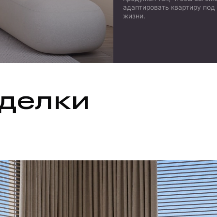
адаптировать квартиру под
жизни.
делки