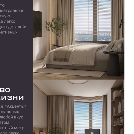
это
нейтральная
нтную
ё легко
щью деталей:
ративных
во
жизни
се «Акценты»
иональных
любой вкус.
етом
ратный метр
гли легко