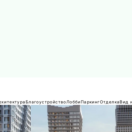
рхитектура
Благоустройство
Лобби
Паркинг
Отделка
Вид 