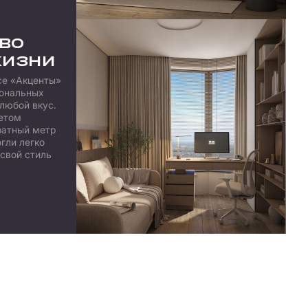
во
жизни
се «Акценты»
иональных
любой вкус.
етом
ратный метр
гли легко
 свой стиль