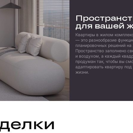
Пространст
для вашей 
Квартиры в жилом комплек
— это разнообразие функц
планировочных решений на 
Пространство заполнено св
и воздухом, а каждый квад
продуман так, чтобы вы смо
адаптировать квартиру под
жизни.
делки