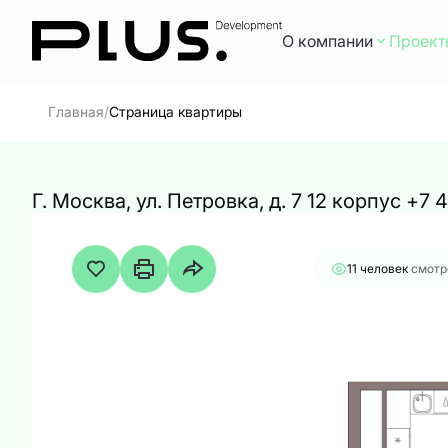
О компании
Проект
2
1-комнатная
38 м
21 410 24
/
Главная
Страница квартиры
Г. Москва, ул. Петровка, д. 7 12 корпус +7
11 человек
смотр