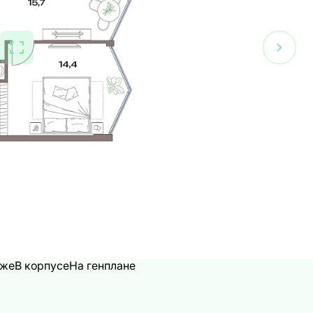
аже
В корпусе
На генплане