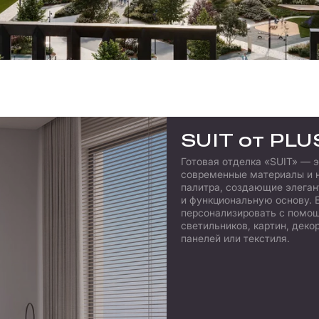
SUIT от PLU
Широкие окна
Готовая отделка «SUIT» — 
современные материалы и 
палитра, создающие элега
и функциональную основу. Е
персонализировать с помо
светильников, картин, деко
панелей или текстиля.