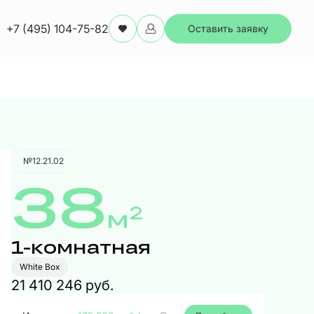
+7 (495) 104-75-82
Оставить заявку
Забронировать
№12.21.02
38
2
м
1-комнатная
White Box
21 410 246 руб.