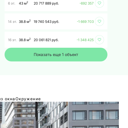
2
6 эт.
43 м
20 717 889 руб.
-692 357
2
14 эт.
38.8 м
19 740 543 руб.
-1 669 703
2
16 эт.
38.8 м
20 061 821 руб.
-1 348 425
Показать еще 1 объект
из окна
Окружение