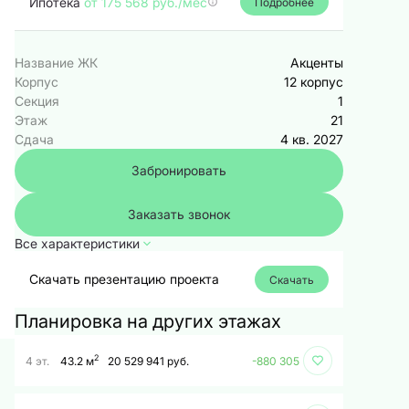
Ипотека
от 175 568 руб./мес
Подробнее
Название ЖК
Акценты
Корпус
12 корпус
Секция
1
Этаж
21
Сдача
4 кв. 2027
Забронировать
Заказать звонок
Все характеристики
Скачать презентацию проекта
Скачать
Планировка на других этажах
2
4 эт.
43.2 м
20 529 941 руб.
-880 305