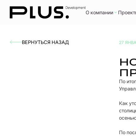
О компании
Проект
ВЕРНУТЬСЯ НАЗАД
27 ЯНВ
Н
ПР
По ито
Управл
Как ут
столиц
осенью
По пос