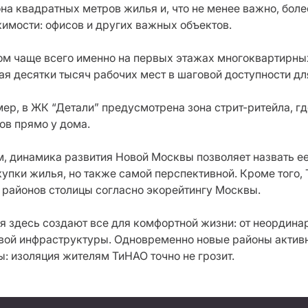
на квадратных метров жилья и, что не менее важно, бол
имости: офисов и других важных объектов.
ом чаще всего именно на первых этажах многоквартирн
ая десятки тысяч рабочих мест в шаговой доступности дл
ер, в ЖК “Детали” предусмотрена зона стрит-ритейла, г
ов прямо у дома.
м, динамика развития Новой Москвы позволяет назвать ее
купки жилья, но также самой перспективной. Кроме того,
 районов столицы согласно экорейтингу Москвы.
я здесь создают все для комфортной жизни: от неордина
вой инфраструктуры. Одновременно новые районы активн
ы: изоляция жителям ТиНАО точно не грозит.