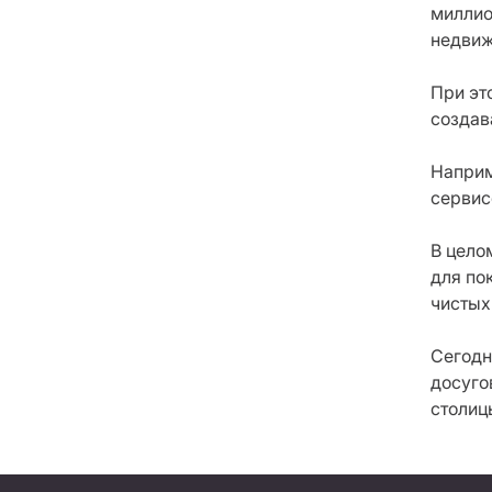
миллио
недвиж
При эт
создав
Наприм
сервис
В цело
для по
чистых
Сегодн
досуго
столиц