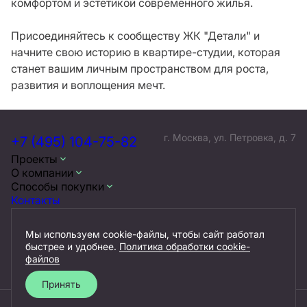
комфортом и эстетикой современного жилья.
Присоединяйтесь к сообществу ЖК "Детали" и
начните свою историю в квартире-студии, которая
станет вашим личным пространством для роста,
развития и воплощения мечт.
г. Москва, ул. Петровка, д. 7
+7 (495) 104-75-82
Проекты
О компании
Способы покупки
Контакты
Мы используем cookie-файлы, чтобы сайт работал
быстрее и удобнее.
Политика обработки cookie-
Документы
файлов
Принять