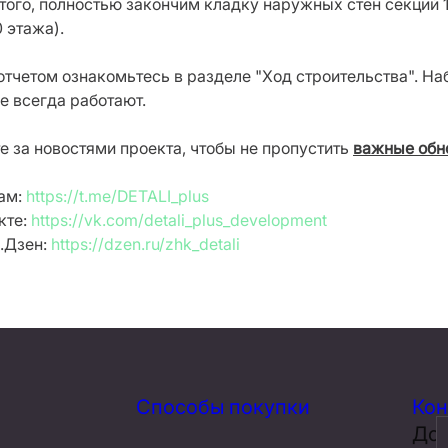
того, полностью закончим кладку наружных стен секций 1-
0 этажа).
отчетом ознакомьтесь в разделе "Ход строительства". Н
е всегда работают.
е за новостями проекта, чтобы не пропустить
важные обн
ам:
https://t.me/DETALI_plus
кте:
https://vk.com/detali_plus_development
.Дзен:
https://dzen.ru/zhk_detali
Способы покупки
Кон
До