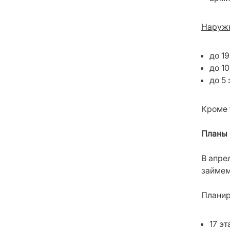
Наружн
до 19
до 1
до 5
Кроме 
Планы 
В апре
займем
Планир
17 э