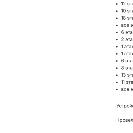
12 э
10 э
18 э
все 
6 эт
2 эт
1 эта
1 эт
6 эт
8 эт
13 э
11 эт
все 
Устрой
Кровел