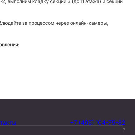
2, выполним кладку секции 3 (до 11 этажа) и секции
аблюдайте за процессом через онлайн-камеры,
овления
:
такты
+7 (495) 104-75-82
кументы
г. Москва, ул. Петровка, д. 7