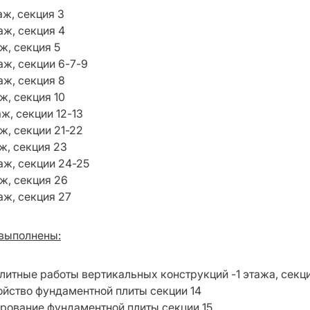
таж, секция 3
таж, секция 4
аж, секция 5
таж, секции 6-7-9
таж, секция 8
аж, секция 10
аж, секции 12-13
аж, секции 21-22
аж, секция 23
таж, секции 24-25
аж, секция 26
аж, секция 27
выполнены:
литные работы вертикальных конструкций -1 этажа, секц
ойство фундаментной плиты секции 14
рование фундаментной плиты секции 15