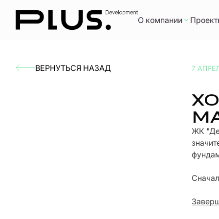
О компании
Проект
ВЕРНУТЬСЯ НАЗАД
7 АПРЕ
ХО
МА
ЖК "Де
значит
фундам
Сначал
Заверш