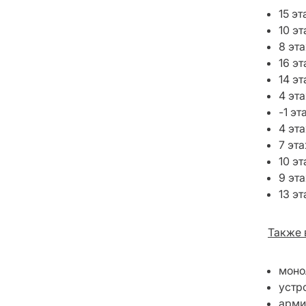
15 э
10 э
8 эт
16 э
14 э
4 эт
-1 эт
4 эт
7 эт
10 э
9 эт
13 эт
Также 
моно
устр
арми