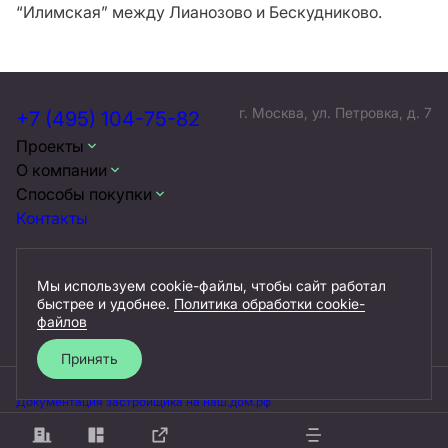
“Илимская” между Лианозово и Бескудниково.
г. Москва, ул. Петровка, д. 7
+7 (495) 104-75-82
Проекты
О компании
Способы покупки
Контакты
Мы используем cookie-файлы, чтобы сайт работал
быстрее и удобнее.
Политика обработки cookie-
Документы
файлов
Принять
Документация застройщика на наш.дом.рф
Политика обработки персональных данных
Договор оферты
Разработано