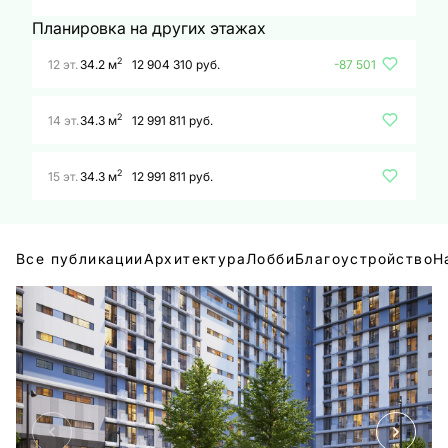
Планировка на других этажах
2
12 эт.
34.2 м
12 904 310 руб.
-87 501
2
14 эт.
34.3 м
12 991 811 руб.
2
15 эт.
34.3 м
12 991 811 руб.
Все публикации
Архитектура
Лобби
Благоустройство
Н