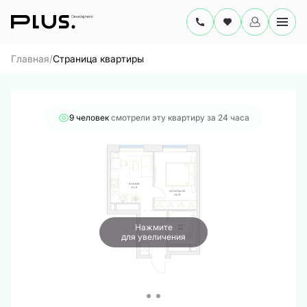
2
1-комнатная
34.3 м
12 991 811 руб.
/
Главная
Страница квартиры
Ипотека
от 62 236 руб./мес.
9 человек
смотрели эту квартиру за 24 часа
Нажмите
для увеличения