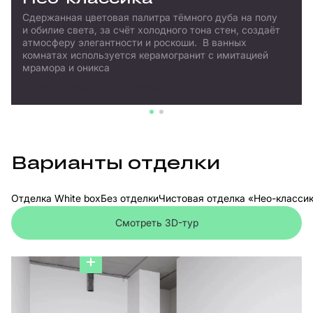
Сдержанная цветовая палитра тёмного дуба на полу
и обилие света, за счёт холодного тона стен, создаёт
атмосферу элегантности и роскоши. В ванных
комнатах используется керамогранит с имитацией
мрамора и оникса
Выбрать квартиру с отделкой
Варианты отделки
Отделка White box
Без отделки
Чистовая отделка «Нео-класси
Смотреть 3D-тур