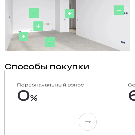
Способы покупки
Первоначальный взнос
Се
0
%