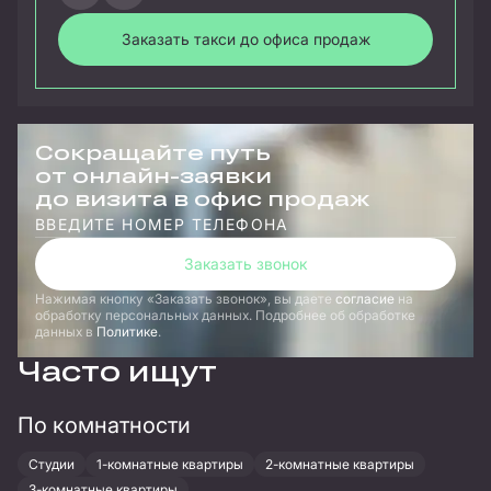
Заказать такси до офиса продаж
Сокращайте путь
от онлайн-заявки
до визита в офис продаж
ВВЕДИТЕ НОМЕР ТЕЛЕФОНА
Заказать звонок
Нажимая кнопку
Заказать звонок
, вы даете
согласие
на
обработку персональных данных. Подробнее об обработке
данных в
Политике
.
Часто ищут
По комнатности
Студии
1-комнатные квартиры
2-комнатные квартиры
3-комнатные квартиры